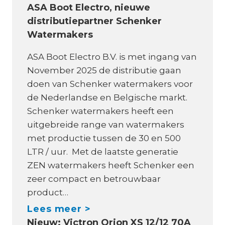
ASA Boot Electro, nieuwe
a
distributiepartner Schenker
t
Watermakers
z
i
ASA Boot Electro B.V. is met ingang van
j
November 2025 de distributie gaan
n
doen van Schenker watermakers voor
S
de Nederlandse en Belgische markt.
c
Schenker watermakers heeft een
h
uitgebreide range van watermakers
e
met productie tussen de 30 en 500
n
LTR / uur. Met de laatste generatie
k
ZEN watermakers heeft Schenker een
e
zeer compact en betrouwbaar
r
product…
W
A
Lees meer >
a
Nieuw: Victron Orion XS 12/12 70A
S