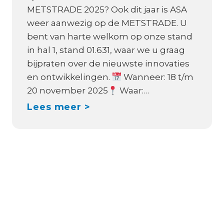
w
METSTRADE 2025? Ook dit jaar is ASA
u
:
weer aanwezig op de METSTRADE. U
w
V
bent van harte welkom op onze stand
e
i
in hal 1, stand 01.631, waar we u graag
d
c
bijpraten over de nieuwste innovaties
i
t
en ontwikkelingen.
Wanneer: 18 t/m
s
r
20 november 2025
Waar:…
t
o
M
Lees meer >
r
n
E
i
O
T
b
r
S
u
i
T
t
o
R
i
n
A
e
X
D
p
S
E
a