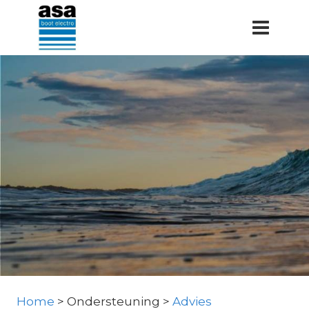
Doorgaan
naar
inhoud
Home
> Ondersteuning >
Advies