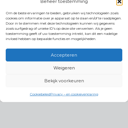
Beheer toestemming
Om de beste ervaringen te bieden, gebruiken wij technologieën zoals
cookies om informatie over je apparaat op te slaan en/of te raadplegen.
Door in te stemmen met deze technologieën kunnen wij gegevens
zoals surfgedrag of unieke ID's op deze site verwerken. Als je geen
toestemming geeft of uw toestemming intrekt, kan dit een nadelige
invloed hebben op bepaalde functies en mogelijkheden.
Accepteren
Weigeren
Bekijk voorkeuren
Cookiebeleid
Privacy – en cookieverklaring
Productgroepen
Antennes, Intercom, Audio en