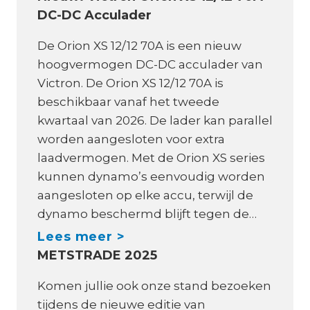
t
DC-DC Acculader
A
e
B
De Orion XS 12/12 70A is een nieuw
r
o
hoogvermogen DC-DC acculader van
m
o
Victron. De Orion XS 12/12 70A is
a
t
beschikbaar vanaf het tweede
k
E
kwartaal van 2026. De lader kan parallel
e
l
worden aangesloten voor extra
r
e
laadvermogen. Met de Orion XS series
s
c
kunnen dynamo’s eenvoudig worden
?
t
aangesloten op elke accu, terwijl de
r
dynamo beschermd blijft tegen de…
o
N
Lees meer >
,
METSTRADE 2025
i
n
e
Komen jullie ook onze stand bezoeken
i
u
tijdens de nieuwe editie van
e