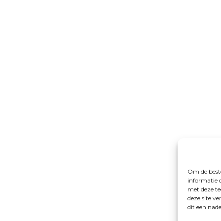
Om de beste
informatie 
met deze te
deze site v
dit een nad