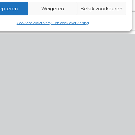
epteren
Weigeren
Bekijk voorkeuren
Cookiebeleid
Privacy – en cookieverklaring
Service
Bestellen
Verzenden
Retourneren
Algemene voorwaarden
ing