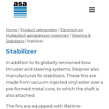
Doorgaan
naar
inhoud
Home
/
Product categorieën
/
Electrisch en
Hydraulisch aangedreven systemen
/
Steering &
Stabilizers
/
Stabilizer
Stabilizer
In addition to its globally renowned bow
thruster and steering systems, Sleipner also
manufactures fin stabilizers. These fins are
made from vacuum-injected vinyl ester over a
pre-formed metal core, to which the shaft is
also attached.
The fins are equipped with lifetime-