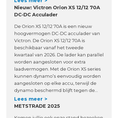
A
Lees meer >
a
Nieuw: Victron Orion XS 12/12 70A
S
t
DC-DC Acculader
A
e
B
De Orion XS 12/12 70A is een nieuw
r
o
hoogvermogen DC-DC acculader van
m
o
Victron. De Orion XS 12/12 70A is
a
t
beschikbaar vanaf het tweede
k
E
kwartaal van 2026. De lader kan parallel
e
l
worden aangesloten voor extra
r
e
laadvermogen. Met de Orion XS series
s
c
kunnen dynamo’s eenvoudig worden
?
t
aangesloten op elke accu, terwijl de
r
dynamo beschermd blijft tegen de…
o
N
Lees meer >
,
METSTRADE 2025
i
n
e
Komen jullie ook onze stand bezoeken