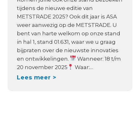
i
u
tijdens de nieuwe editie van
e
w
METSTRADE 2025? Ook dit jaar is ASA
u
:
weer aanwezig op de METSTRADE. U
w
V
bent van harte welkom op onze stand
e
i
in hal 1, stand 01.631, waar we u graag
d
c
bijpraten over de nieuwste innovaties
i
t
en ontwikkelingen.
Wanneer: 18 t/m
s
r
20 november 2025
Waar:…
t
o
M
Lees meer >
r
n
E
i
O
T
b
r
S
u
i
T
t
o
R
i
n
A
e
X
D