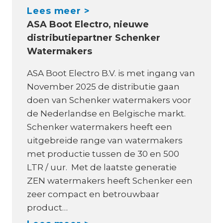
W
Lees meer >
ASA Boot Electro, nieuwe
a
distributiepartner Schenker
t
Watermakers
z
i
ASA Boot Electro B.V. is met ingang van
j
November 2025 de distributie gaan
n
doen van Schenker watermakers voor
S
de Nederlandse en Belgische markt.
c
Schenker watermakers heeft een
h
uitgebreide range van watermakers
e
met productie tussen de 30 en 500
n
LTR / uur. Met de laatste generatie
k
ZEN watermakers heeft Schenker een
e
zeer compact en betrouwbaar
r
product…
W