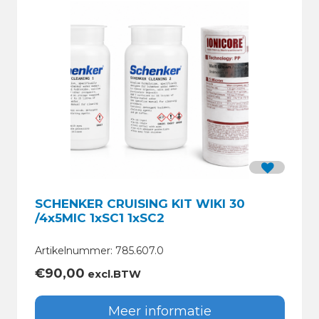
C
k
A
e
c
r
c
s
u
l
a
d
e
r
SCHENKER CRUISING KIT WIKI 30
/4x5MIC 1xSC1 1xSC2
Artikelnummer: 785.607.0
€
90,00
excl.BTW
Meer informatie