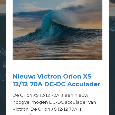
o
o
t
E
l
e
c
t
r
o
,
Nieuw: Victron Orion XS
n
12/12 70A DC-DC Acculader
i
e
De Orion XS 12/12 70A is een nieuw
u
hoogvermogen DC-DC acculader van
w
Victron. De Orion XS 12/12 70A is
e