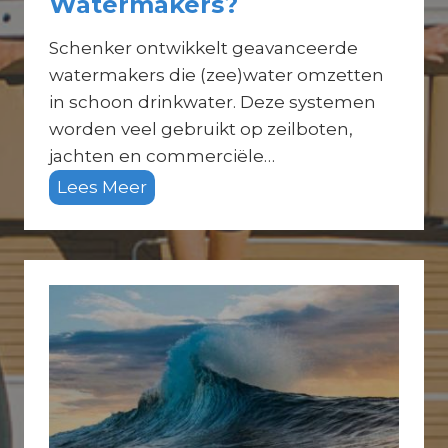
Watermakers?
Schenker ontwikkelt geavanceerde
watermakers die (zee)water omzetten
in schoon drinkwater. Deze systemen
worden veel gebruikt op zeilboten,
jachten en commerciële…
W
Lees Meer
a
t
z
i
j
n
S
c
h