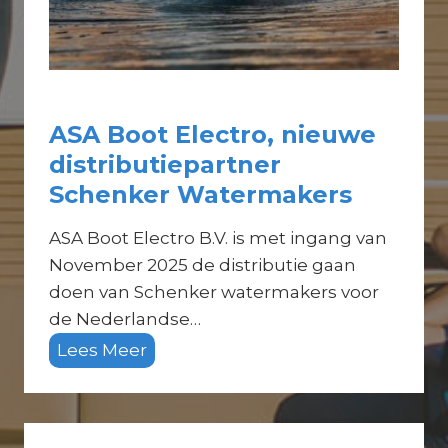
e
n
k
e
r
ASA Boot Electro, nieuwe
W
distributiepartner
a
Schenker Watermakers
t
e
ASA Boot Electro B.V. is met ingang van
r
November 2025 de distributie gaan
m
doen van Schenker watermakers voor
a
de Nederlandse…
k
A
Lees Meer
e
S
r
A
s
B
?