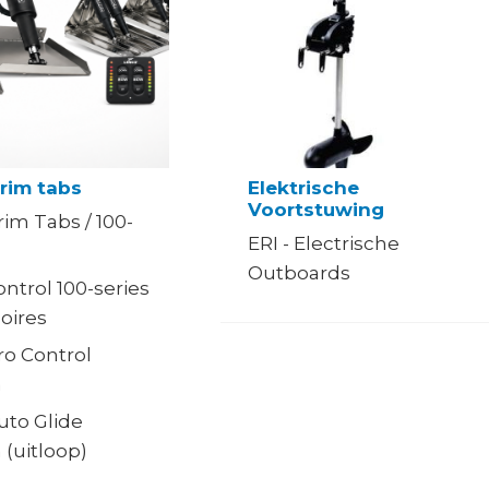
rim tabs
Elektrische
Voortstuwing
im Tabs / 100-
ERI - Electrische
Outboards
ntrol 100-series
oires
ro Control
m
uto Glide
(uitloop)