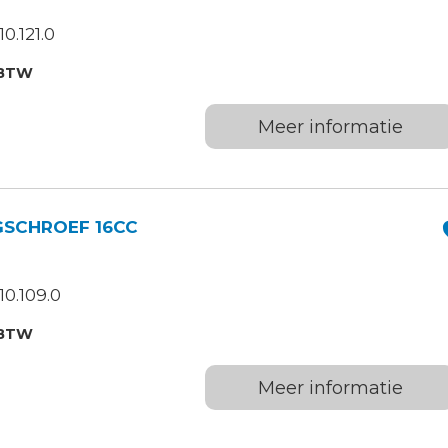
0.121.0
.BTW
Meer informatie
GSCHROEF 16CC
0.109.0
.BTW
Meer informatie