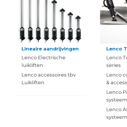
Lineaire aandrijvingen
Lenco T
Lenco Electrische
Lenco Tr
luikliften
series
Lenco accessoires tbv
Lenco co
Luikliften
& access
Lenco P
systee
Lenco A
systeem 