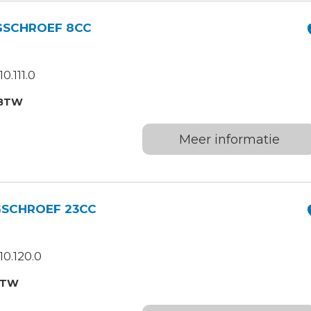
GSCHROEF 8CC
.111.0
.BTW
Meer informatie
GSCHROEF 23CC
0.120.0
BTW