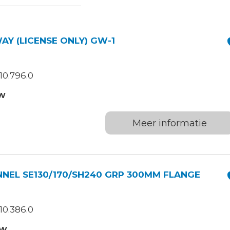
AY (LICENSE ONLY) GW-1
10.796.0
TW
Meer informatie
NEL SE130/170/SH240 GRP 300MM FLANGE
10.386.0
TW