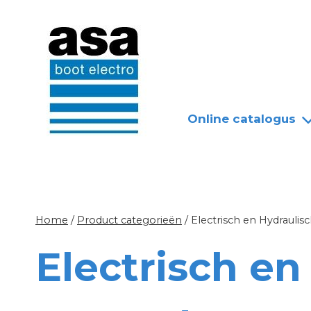
Doorgaan
Nieuws
Over ASA
naar
inhoud
Online catalogus
Home
/
Product categorieën
/
Electrisch en Hydrauli
Electrisch en