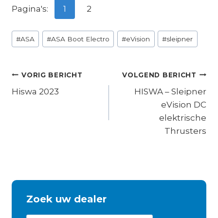
Pagina's:
1
2
Bericht
#
ASA
#
ASA Boot Electro
#
eVision
#
sleipner
tags:
Bericht
VORIG BERICHT
VOLGEND BERICHT
navigatie
Hiswa 2023
HISWA – Sleipner
eVision DC
elektrische
Thrusters
Zoek uw dealer