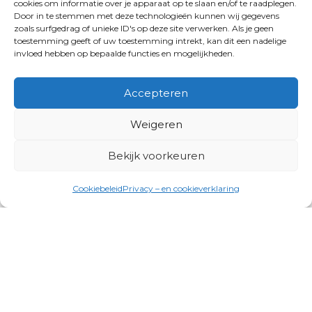
cookies om informatie over je apparaat op te slaan en/of te raadplegen.
Door in te stemmen met deze technologieën kunnen wij gegevens
zoals surfgedrag of unieke ID's op deze site verwerken. Als je geen
toestemming geeft of uw toestemming intrekt, kan dit een nadelige
invloed hebben op bepaalde functies en mogelijkheden.
Accepteren
Weigeren
Bekijk voorkeuren
Cookiebeleid
Privacy – en cookieverklaring
Productgroepen
Antennes, Intercom, Audio en
Alarmsystemen