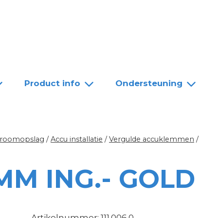
Team
Dealers
Contact
Product info
Ondersteuning
troomopslag
/
Accu installatie
/
Vergulde accuklemmen
/
MM ING.- GOLD
Artikelnummer: 111.006.0