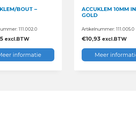
KLEM/BOUT –
ACCUKLEM 10MM IN
D
GOLD
nummer: 111.002.0
Artikelnummer: 111.005.0
95
€
10,93
excl.BTW
excl.BTW
Meer informatie
Meer informati