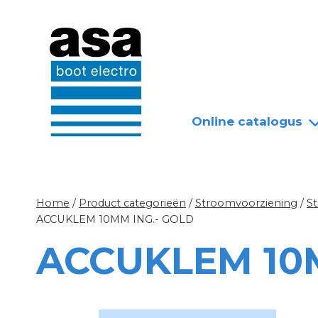
Doorgaan
Nieuws
Over ASA
naar
inhoud
Online catalogus
Home
/
Product categorieën
/
Stroomvoorziening
/
S
ACCUKLEM 10MM ING.- GOLD
ACCUKLEM 10