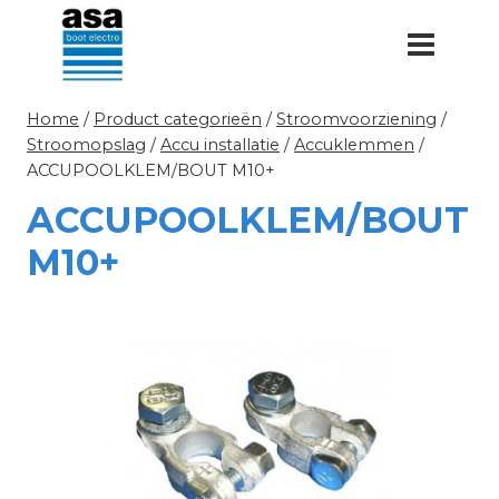
Doorgaan
naar
inhoud
Home
/
Product categorieën
/
Stroomvoorziening
/
Stroomopslag
/
Accu installatie
/
Accuklemmen
/
ACCUPOOLKLEM/BOUT M10+
ACCUPOOLKLEM/BOUT
M10+