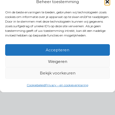
Beheer toestemming
Om de beste ervaringen te bieden, gebruiken wij technologieën zoals
cookies om informatie over je apparaat op te slaan en/of te raadplegen.
Door in te stemmen met deze technologieën kunnen wij gegevens
zoals surfgedrag of unieke ID's op deze site verwerken. Als je geen
toestemming geeft of uw toestemming intrekt, kan dit een nadelige
invloed hebben op bepaalde functies en mogelijkheden.
Accepteren
Weigeren
Bekijk voorkeuren
Cookiebeleid
Privacy – en cookieverklaring
Productgroepen
Antennes, Intercom, Audio en