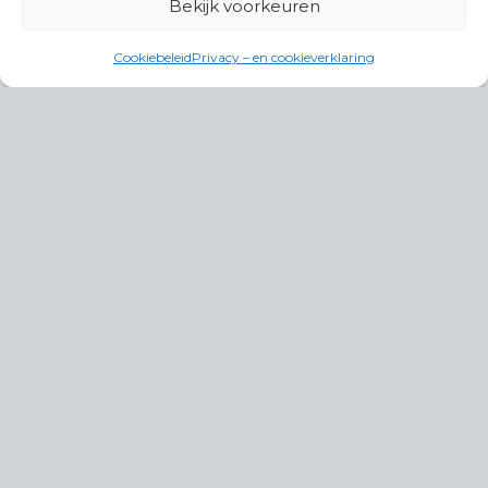
Bekijk voorkeuren
Cookiebeleid
Privacy – en cookieverklaring
Productgroepen
Antennes, Intercom, Audio en
Alarmsystemen
Electrisch en Hydraulisch aangedreven
systemen
Instrumenten, communicatie & monitoring
Kabels, aansluitmateriaal en accessoires
Lucht- en waterbehandeling,
(scheeps)installaties
Schakel- en stekkermaterialen