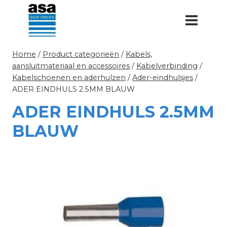
Doorgaan
naar
inhoud
Home
/
Product categorieën
/
Kabels,
aansluitmateriaal en accessoires
/
Kabelverbinding
/
Kabelschoenen en aderhulzen
/
Ader-eindhulsjes
/
ADER EINDHULS 2.5MM BLAUW
ADER EINDHULS 2.5MM
BLAUW