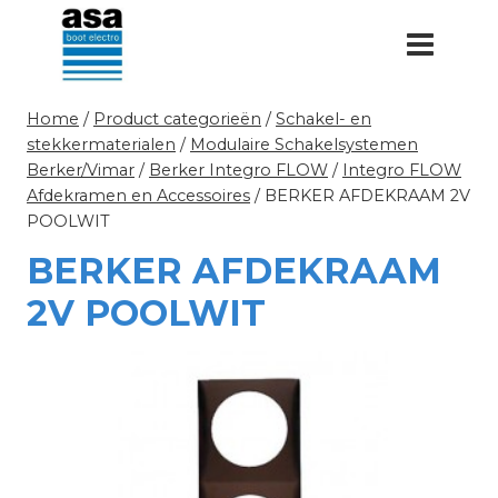
Doorgaan
naar
inhoud
Home
/
Product categorieën
/
Schakel- en
stekkermaterialen
/
Modulaire Schakelsystemen
Berker/Vimar
/
Berker Integro FLOW
/
Integro FLOW
Afdekramen en Accessoires
/
BERKER AFDEKRAAM 2V
POOLWIT
BERKER AFDEKRAAM
2V POOLWIT