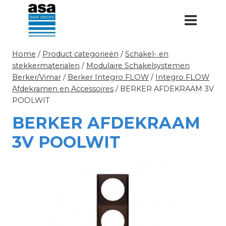
Doorgaan
naar
inhoud
Home
/
Product categorieën
/
Schakel- en
stekkermaterialen
/
Modulaire Schakelsystemen
Berker/Vimar
/
Berker Integro FLOW
/
Integro FLOW
Afdekramen en Accessoires
/
BERKER AFDEKRAAM 3V
POOLWIT
BERKER AFDEKRAAM
3V POOLWIT