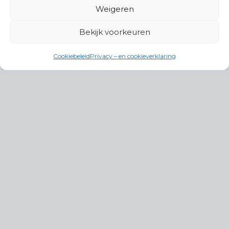
Weigeren
Bekijk voorkeuren
Cookiebeleid
Privacy – en cookieverklaring
Productgroepen
Antennes, Intercom, Audio en
Alarmsystemen
Electrisch en Hydraulisch aangedreven
systemen
Instrumenten, communicatie & monitoring
Kabels, aansluitmateriaal en accessoires
Lucht- en waterbehandeling,