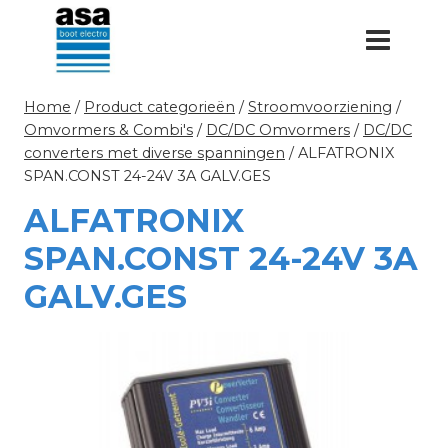
Doorgaan
naar
inhoud
Home
/
Product categorieën
/
Stroomvoorziening
/
Omvormers & Combi's
/
DC/DC Omvormers
/
DC/DC
converters met diverse spanningen
/
ALFATRONIX
SPAN.CONST 24-24V 3A GALV.GES
ALFATRONIX
SPAN.CONST 24-24V 3A
GALV.GES