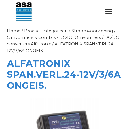
Doorgaan
naar
inhoud
Home
/
Product categorieën
/
Stroomvoorziening
/
Omvormers & Combi's
/
DC/DC Omvormers
/
DC/DC
converters Alfatronix
/
ALFATRONIX SPAN.VERL.24-
12V/3/6A ONGEIS.
ALFATRONIX
SPAN.VERL.24-12V/3/6A
ONGEIS.