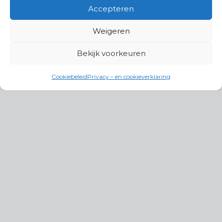
Accepteren
Weigeren
Bekijk voorkeuren
Cookiebeleid
Privacy – en cookieverklaring
Productgroepen
Antennes, Intercom, Audio en
Alarmsystemen
Electrisch en Hydraulisch aangedreven
systemen
Instrumenten, communicatie & monitoring
Kabels, aansluitmateriaal en accessoires