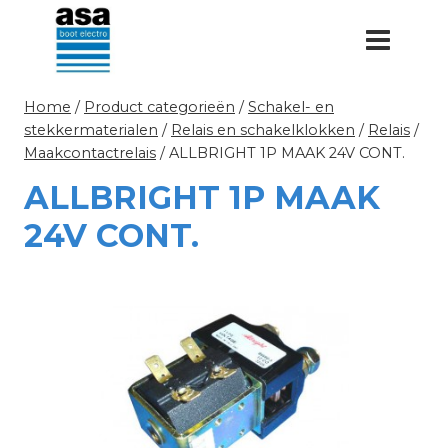
Doorgaan
naar
inhoud
Home
/
Product categorieën
/
Schakel- en
stekkermaterialen
/
Relais en schakelklokken
/
Relais
/
Maakcontactrelais
/
ALLBRIGHT 1P MAAK 24V CONT.
ALLBRIGHT 1P MAAK
24V CONT.