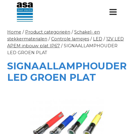
Doorgaan
naar
inhoud
Home
/
Product categorieën
/
Schakel- en
stekkermaterialen
/
Controle lampjes
/
LED
/
12V LED
APEM inbouw plat IP67
/
SIGNAALLAMPHOUDER
LED GROEN PLAT
SIGNAALLAMPHOUDER
LED GROEN PLAT