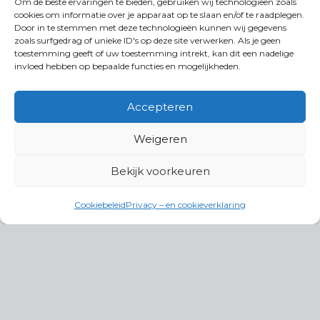
Om de beste ervaringen te bieden, gebruiken wij technologieën zoals
cookies om informatie over je apparaat op te slaan en/of te raadplegen.
Door in te stemmen met deze technologieën kunnen wij gegevens
zoals surfgedrag of unieke ID's op deze site verwerken. Als je geen
toestemming geeft of uw toestemming intrekt, kan dit een nadelige
invloed hebben op bepaalde functies en mogelijkheden.
Accepteren
Weigeren
Bekijk voorkeuren
Cookiebeleid
Privacy – en cookieverklaring
Productgroepen
Antennes, Intercom, Audio en
Alarmsystemen