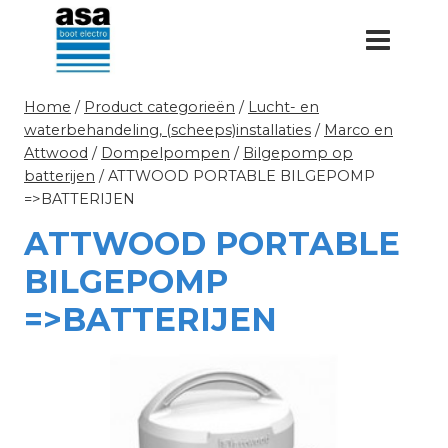
Doorgaan
naar
inhoud
Home
/
Product categorieën
/
Lucht- en
waterbehandeling, (scheeps)installaties
/
Marco en
Attwood
/
Dompelpompen
/
Bilgepomp op
batterijen
/
ATTWOOD PORTABLE BILGEPOMP
=>BATTERIJEN
ATTWOOD PORTABLE
BILGEPOMP
=>BATTERIJEN