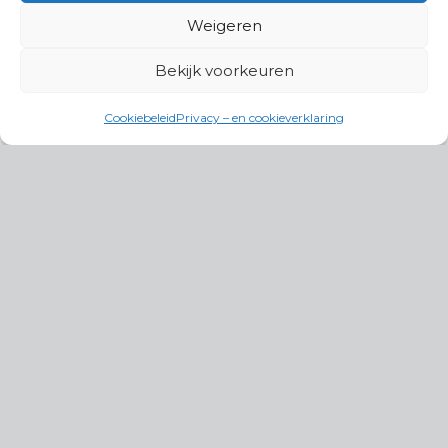
Weigeren
Bekijk voorkeuren
Cookiebeleid
Privacy – en cookieverklaring
Productgroepen
Antennes, Intercom, Audio en
Alarmsystemen
Electrisch en Hydraulisch aangedreven
systemen
Instrumenten, communicatie & monitoring
Kabels, aansluitmateriaal en accessoires
Lucht- en waterbehandeling,