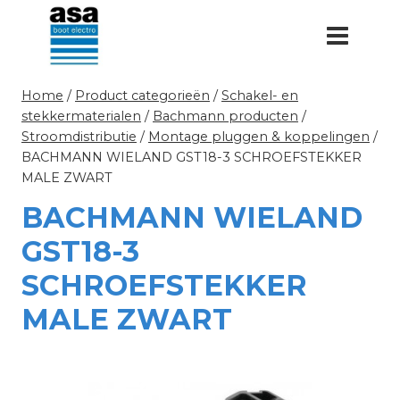
Doorgaan
naar
inhoud
Home
/
Product categorieën
/
Schakel- en
stekkermaterialen
/
Bachmann producten
/
Stroomdistributie
/
Montage pluggen & koppelingen
/
BACHMANN WIELAND GST18-3 SCHROEFSTEKKER
MALE ZWART
BACHMANN WIELAND
GST18-3
SCHROEFSTEKKER
MALE ZWART