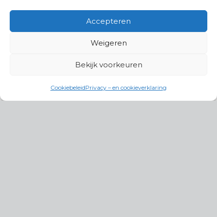
Accepteren
Weigeren
Bekijk voorkeuren
Cookiebeleid
Privacy – en cookieverklaring
Productgroepen
Antennes, Intercom, Audio en
Alarmsystemen
Electrisch en Hydraulisch aangedreven
systemen
Instrumenten, communicatie & monitoring