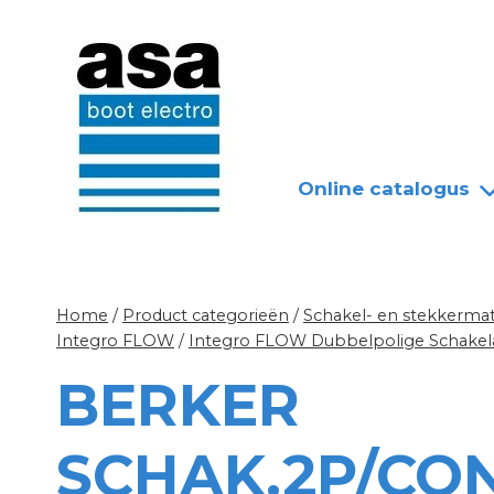
Doorgaan
Nieuws
Over ASA
naar
inhoud
Online catalogus
Home
/
Product categorieën
/
Schakel- en stekkermat
Integro FLOW
/
Integro FLOW Dubbelpolige Schakel
BERKER
SCHAK.2P/CO