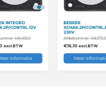
ER INTEGRO
BERKER
K.2P/CONTRL.12V
SCHAK.2P/CONTRL
230V
lnummer: 446.406.0
Artikelnummer: 446.375.0
00
€
16,10
excl.BTW
excl.BTW
Meer informatie
Meer informati