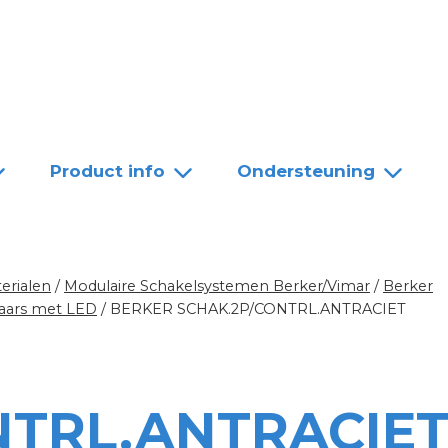
Team
Dealers
Contact
Product info
Ondersteuning
erialen
/
Modulaire Schakelsystemen Berker/Vimar
/
Berker
aars met LED
/
BERKER SCHAK.2P/CONTRL.ANTRACIET
NTRL.ANTRACIE