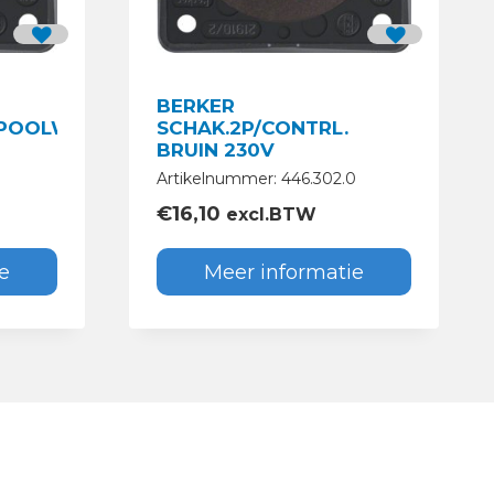
BERKER
.POOLWIT
SCHAK.2P/CONTRL.
BRUIN 230V
Artikelnummer: 446.302.0
€
16,10
excl.BTW
e
Meer informatie