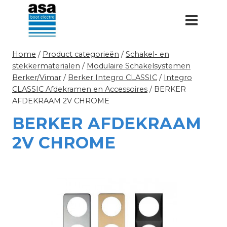
Doorgaan
naar
inhoud
Home
/
Product categorieën
/
Schakel- en
stekkermaterialen
/
Modulaire Schakelsystemen
Berker/Vimar
/
Berker Integro CLASSIC
/
Integro
CLASSIC Afdekramen en Accessoires
/
BERKER
AFDEKRAAM 2V CHROME
BERKER AFDEKRAAM
2V CHROME