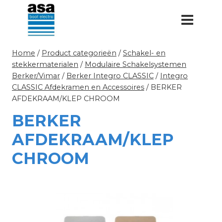
Doorgaan
naar
inhoud
Home
/
Product categorieën
/
Schakel- en
stekkermaterialen
/
Modulaire Schakelsystemen
Berker/Vimar
/
Berker Integro CLASSIC
/
Integro
CLASSIC Afdekramen en Accessoires
/
BERKER
AFDEKRAAM/KLEP CHROOM
BERKER
AFDEKRAAM/KLEP
CHROOM