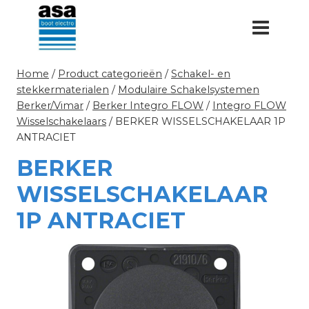
Doorgaan
naar
inhoud
Home
/
Product categorieën
/
Schakel- en
stekkermaterialen
/
Modulaire Schakelsystemen
Berker/Vimar
/
Berker Integro FLOW
/
Integro FLOW
Wisselschakelaars
/
BERKER WISSELSCHAKELAAR 1P
ANTRACIET
BERKER
WISSELSCHAKELAAR
1P ANTRACIET