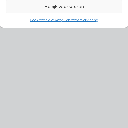
Bekijk voorkeuren
Cookiebeleid
Privacy – en cookieverklaring
Productgroepen
Antennes, Intercom, Audio en
Alarmsystemen
Electrisch en Hydraulisch aangedreven
systemen
Instrumenten, communicatie & monitoring
Kabels, aansluitmateriaal en accessoires
Lucht- en waterbehandeling,
(scheeps)installaties