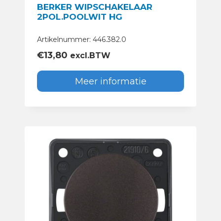
BERKER WIPSCHAKELAAR
2POL.POOLWIT HG
Artikelnummer: 446.382.0
€
13,80
excl.BTW
Meer informatie