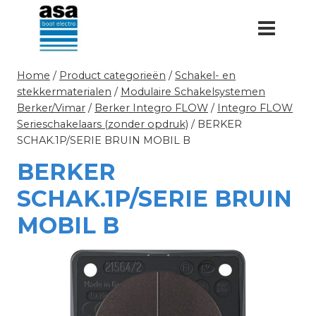
Doorgaan
naar
inhoud
Home
/
Product categorieën
/
Schakel- en
stekkermaterialen
/
Modulaire Schakelsystemen
Berker/Vimar
/
Berker Integro FLOW
/
Integro FLOW
Serieschakelaars (zonder opdruk)
/
BERKER
SCHAK.1P/SERIE BRUIN MOBIL B
BERKER
SCHAK.1P/SERIE BRUIN
MOBIL B