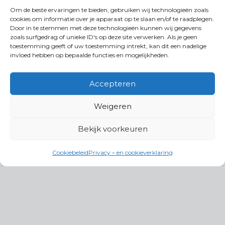
Om de beste ervaringen te bieden, gebruiken wij technologieën zoals
cookies om informatie over je apparaat op te slaan en/of te raadplegen.
Door in te stemmen met deze technologieën kunnen wij gegevens
zoals surfgedrag of unieke ID's op deze site verwerken. Als je geen
toestemming geeft of uw toestemming intrekt, kan dit een nadelige
invloed hebben op bepaalde functies en mogelijkheden.
Accepteren
Weigeren
Bekijk voorkeuren
Cookiebeleid
Privacy – en cookieverklaring
Productgroepen
Antennes, Intercom, Audio en