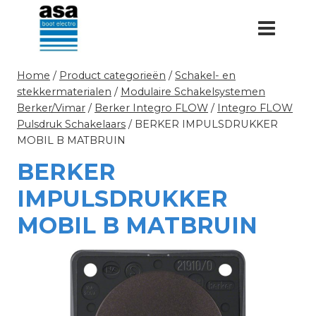
Doorgaan
naar
inhoud
Home
/
Product categorieën
/
Schakel- en
stekkermaterialen
/
Modulaire Schakelsystemen
Berker/Vimar
/
Berker Integro FLOW
/
Integro FLOW
Pulsdruk Schakelaars
/
BERKER IMPULSDRUKKER
MOBIL B MATBRUIN
BERKER
IMPULSDRUKKER
MOBIL B MATBRUIN