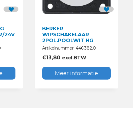
NG
BERKER
2/24V
WIPSCHAKELAAR
2POL.POOLWIT HG
0
Artikelnummer: 446.382.0
€
13,80
excl.BTW
e
Meer informatie