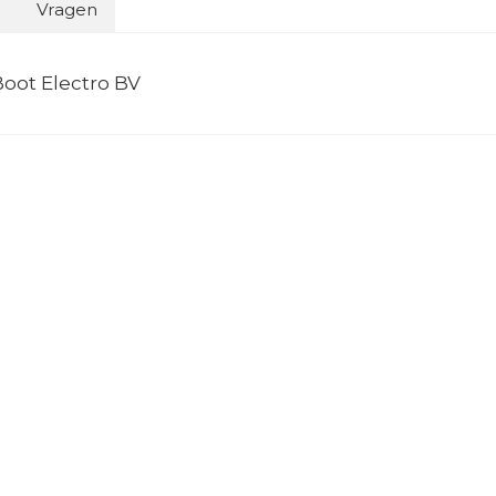
o
Vragen
oot Electro BV