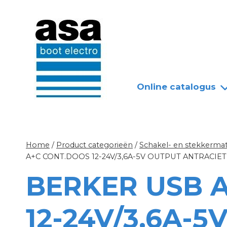
Doorgaan
Nieuws
Over ASA
naar
inhoud
Online catalogus
Home
/
Product categorieën
/
Schakel- en stekkermat
A+C CONT.DOOS 12-24V/3,6A-5V OUTPUT ANTRACIET
BERKER USB 
12-24V/3,6A-