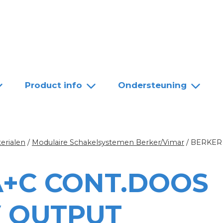
Team
Dealers
Contact
Product info
Ondersteuning
erialen
/
Modulaire Schakelsystemen Berker/Vimar
/
BERKER
A+C CONT.DOOS
5V OUTPUT