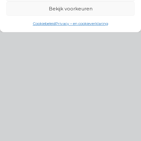
Bekijk voorkeuren
Cookiebeleid
Privacy – en cookieverklaring
Productgroepen
Antennes, Intercom, Audio en
Alarmsystemen
Electrisch en Hydraulisch aangedreven
systemen
Instrumenten, communicatie & monitoring
Kabels, aansluitmateriaal en accessoires
Lucht- en waterbehandeling,
(scheeps)installaties