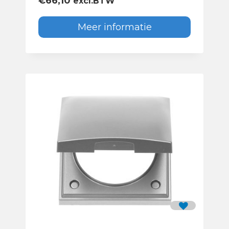
€
66,10
excl.BTW
Meer informatie