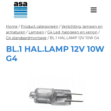
Doorgaan
naar
inhoud
Home
/
Product categorieën
/
Verlichting, lampen en
armaturen
/
Lampen
/
G4 Led, halogeen en xenon
/
G4 standaardmontage
/
BL.1 HAL.LAMP 12V 10W G4
BL.1 HAL.LAMP 12V 10W
G4