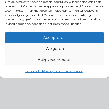
Om de beste ervaringen te bieden, gebruiken wij technologieën zoals
cookies om informatie over je apparaat op te slaan en/of te raadplegen.
Door in te stemmen met deze technologieën kunnen wij gegevens
zoals surfgedrag of unieke ID's op deze site verwerken. Als je geen
toestemming geeft of uw toestemming intrekt, kan dit een nadelige
invloed hebben op bepaalde functies en mogelijkheden.
Accepteren
Weigeren
Bekijk voorkeuren
Cookiebeleid
Privacy – en cookieverklaring
Productgroepen
Antennes, Intercom, Audio en
Alarmsystemen