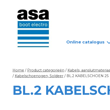
Doorgaan
Nieuws
Over ASA
naar
inhoud
Online catalogus
Home
/
Product categorieën
/
Kabels, aansluitmateriaa
/
Kabelschoenogen, Soldeer
/
BL.2 KABELSCHOEN 25 
BL.2 KABELSC