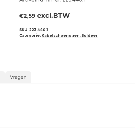
excl.BTW
€
2,59
SKU:
223.440.1
Categorie:
Kabelschoenogen, Soldeer
o
Vragen