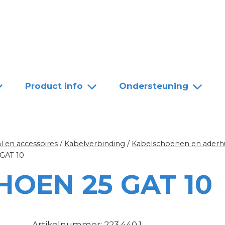
Team
Dealers
Contact
Product info
Ondersteuning
l en accessoires
/
Kabelverbinding
/
Kabelschoenen en aderh
GAT 10
HOEN 25 GAT 10
Artikelnummer: 223.440.1