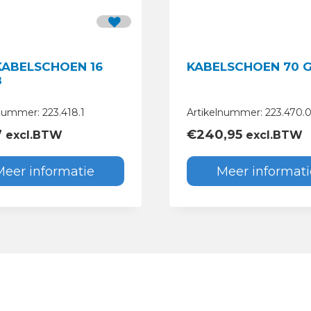
 KABELSCHOEN 16
KABE
8
nummer: 223.418.1
Artikelnummer: 223.470.
7
€
240,95
excl.BTW
excl.BTW
Meer informatie
Meer informati