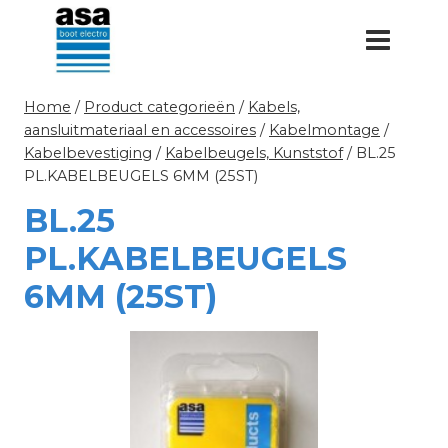
Doorgaan
naar
inhoud
Home
/
Product categorieën
/
Kabels,
aansluitmateriaal en accessoires
/
Kabelmontage
/
Kabelbevestiging
/
Kabelbeugels, Kunststof
/
BL.25
PL.KABELBEUGELS 6MM (25ST)
BL.25
PL.KABELBEUGELS
6MM (25ST)