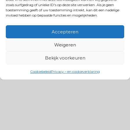
zoals surfgedrag of unieke ID's op deze site verwerken. Als je geen
toestemming geeft of uw toestemming intrekt, kan dit een nadelige
invloed hebben op bepaalde functies en mogelijkheden.
Accepteren
Weigeren
Bekijk voorkeuren
Cookiebeleid
Privacy – en cookieverklaring
Productgroepen
Antennes, Intercom, Audio en
Alarmsystemen
Electrisch en Hydraulisch aangedreven