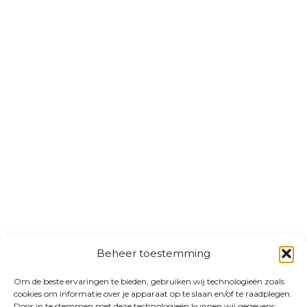
Beheer toestemming
Om de beste ervaringen te bieden, gebruiken wij technologieën zoals
cookies om informatie over je apparaat op te slaan en/of te raadplegen.
Door in te stemmen met deze technologieën kunnen wij gegevens