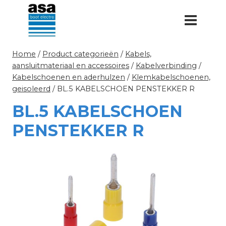
Doorgaan
naar
inhoud
Home
/
Product categorieën
/
Kabels,
aansluitmateriaal en accessoires
/
Kabelverbinding
/
Kabelschoenen en aderhulzen
/
Klemkabelschoenen,
geisoleerd
/
BL.5 KABELSCHOEN PENSTEKKER R
BL.5 KABELSCHOEN
PENSTEKKER R