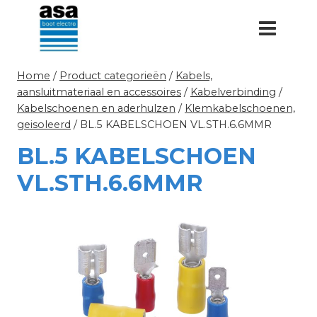
Doorgaan
naar
inhoud
Home
/
Product categorieën
/
Kabels,
aansluitmateriaal en accessoires
/
Kabelverbinding
/
Kabelschoenen en aderhulzen
/
Klemkabelschoenen,
geisoleerd
/
BL.5 KABELSCHOEN VL.STH.6.6MMR
BL.5 KABELSCHOEN
VL.STH.6.6MMR