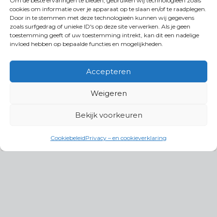
Om de beste ervaringen te bieden, gebruiken wij technologieën zoals
cookies om informatie over je apparaat op te slaan en/of te raadplegen.
Door in te stemmen met deze technologieën kunnen wij gegevens
zoals surfgedrag of unieke ID's op deze site verwerken. Als je geen
toestemming geeft of uw toestemming intrekt, kan dit een nadelige
invloed hebben op bepaalde functies en mogelijkheden.
Accepteren
Weigeren
Bekijk voorkeuren
Cookiebeleid
Privacy – en cookieverklaring
Productgroepen
Antennes, Intercom, Audio en
Alarmsystemen