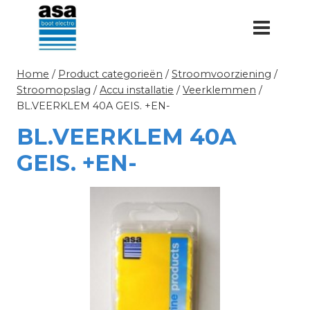
Doorgaan
naar
inhoud
Home
/
Product categorieën
/
Stroomvoorziening
/
Stroomopslag
/
Accu installatie
/
Veerklemmen
/
BL.VEERKLEM 40A GEIS. +EN-
BL.VEERKLEM 40A
GEIS. +EN-