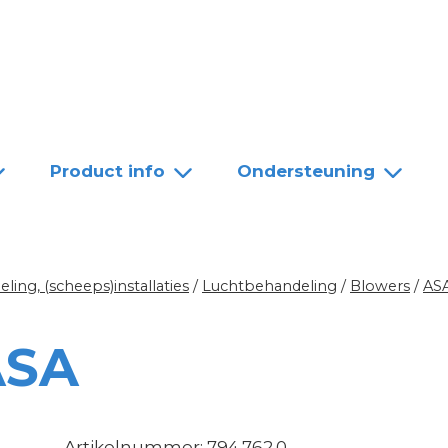
Team
Dealers
Contact
Product info
Ondersteuning
ing, (scheeps)installaties
/
Luchtbehandeling
/
Blowers
/
AS
ASA
Artikelnummer: 794.762.0