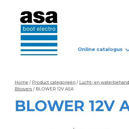
Doorgaan
Nieuws
Over ASA
naar
inhoud
Online catalogus
Home
/
Product categorieën
/
Lucht- en waterbehandel
Blowers
/
BLOWER 12V ASA
BLOWER 12V 