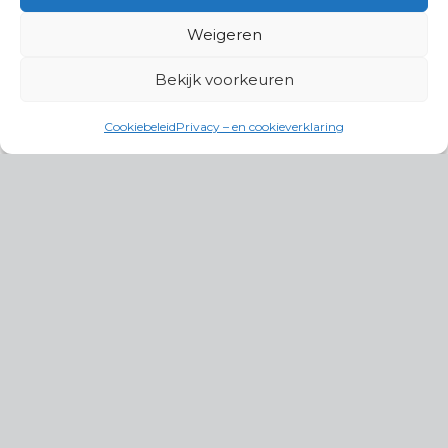
Weigeren
Bekijk voorkeuren
Cookiebeleid
Privacy – en cookieverklaring
Productgroepen
Antennes, Intercom, Audio en
Alarmsystemen
Electrisch en Hydraulisch aangedreven
systemen
Instrumenten, communicatie & monitoring
Kabels, aansluitmateriaal en accessoires
Lucht- en waterbehandeling,