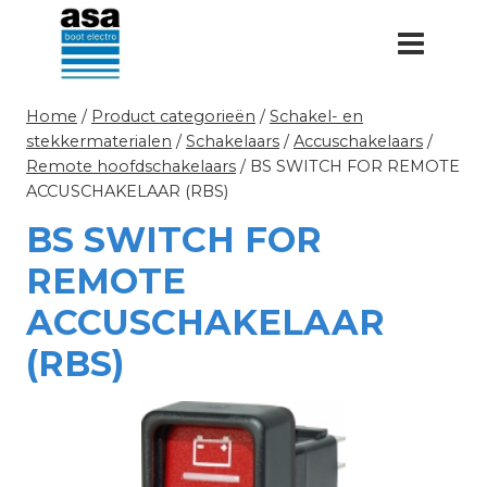
Doorgaan
naar
inhoud
Home
/
Product categorieën
/
Schakel- en
stekkermaterialen
/
Schakelaars
/
Accuschakelaars
/
Remote hoofdschakelaars
/
BS SWITCH FOR REMOTE
ACCUSCHAKELAAR (RBS)
BS SWITCH FOR
REMOTE
ACCUSCHAKELAAR
(RBS)