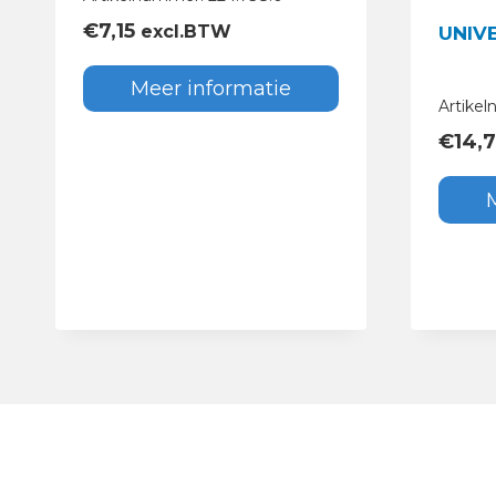
€
7,15
excl.BTW
UNIV
Meer informatie
Artike
€
14,