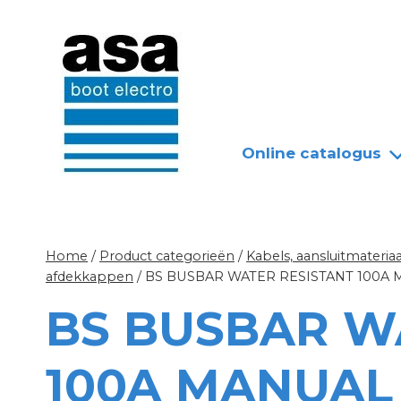
Doorgaan
Nieuws
Over ASA
naar
inhoud
Online catalogus
Home
/
Product categorieën
/
Kabels, aansluitmateriaa
afdekkappen
/
BS BUSBAR WATER RESISTANT 100A
BS BUSBAR W
100A MANUAL