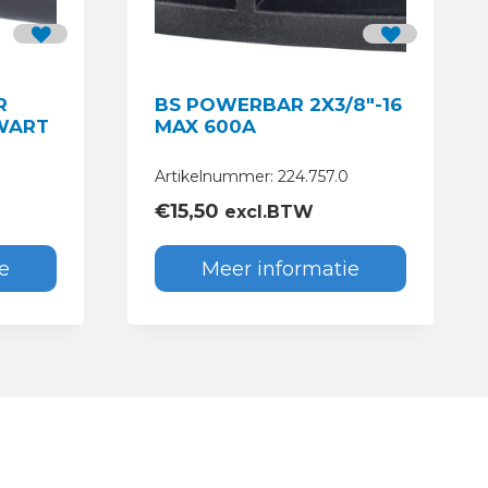
R
BS POWERBAR 2X3/8″-16
ZWART
MAX 600A
0
Artikelnummer: 224.757.0
€
15,50
excl.BTW
e
Meer informatie