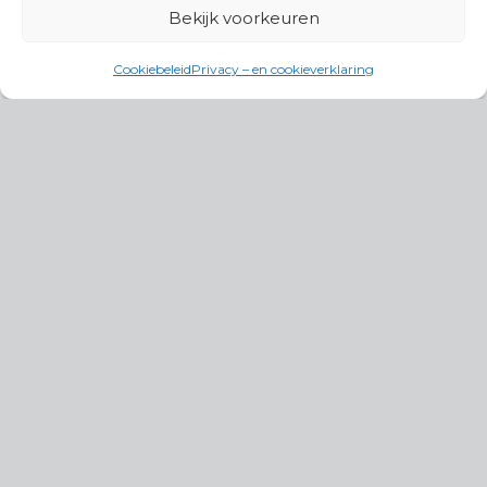
Bekijk voorkeuren
Cookiebeleid
Privacy – en cookieverklaring
Productgroepen
Antennes, Intercom, Audio en
Alarmsystemen
Electrisch en Hydraulisch aangedreven
systemen
Instrumenten, communicatie & monitoring
Kabels, aansluitmateriaal en accessoires
Lucht- en waterbehandeling,
(scheeps)installaties