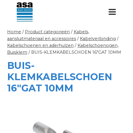
Doorgaan
naar
inhoud
Home
/
Product categorieën
/
Kabels,
aansluitmateriaal en accessoires
/
Kabelverbinding
/
Kabelschoenen en aderhulzen
/
Kabelschoenogen,
Buisklem
/
BUIS-KLEMKABELSCHOEN 16″GAT 10MM
BUIS-
KLEMKABELSCHOEN
16″GAT 10MM