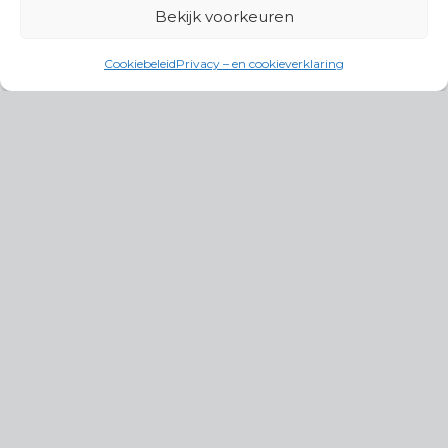
Bekijk voorkeuren
Cookiebeleid
Privacy – en cookieverklaring
Productgroepen
Antennes, Intercom, Audio en
Alarmsystemen
Electrisch en Hydraulisch aangedreven
systemen
Instrumenten, communicatie & monitoring
Kabels, aansluitmateriaal en accessoires
Lucht- en waterbehandeling,
(scheeps)installaties