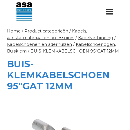
Doorgaan
naar
inhoud
Home
/
Product categorieën
/
Kabels,
aansluitmateriaal en accessoires
/
Kabelverbinding
/
Kabelschoenen en aderhulzen
/
Kabelschoenogen,
Buisklem
/
BUIS-KLEMKABELSCHOEN 95″GAT 12MM
BUIS-
KLEMKABELSCHOEN
95″GAT 12MM