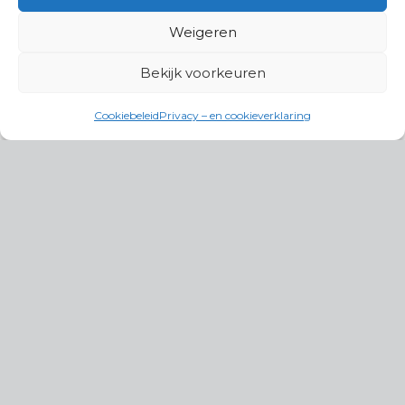
Weigeren
Bekijk voorkeuren
Cookiebeleid
Privacy – en cookieverklaring
Productgroepen
Antennes, Intercom, Audio en
Alarmsystemen
Electrisch en Hydraulisch aangedreven
systemen
Instrumenten, communicatie & monitoring
Kabels, aansluitmateriaal en accessoires
Lucht- en waterbehandeling,