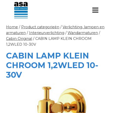
Doorgaan
naar
inhoud
Home
/
Product categorieën
/
Verlichting, lampen en
armaturen
/
Interieurverlichting
/
Wandarmaturen
/
Cabin Original
/
CABIN LAMP KLEIN CHROOM
1,2WLED 10-30V
CABIN LAMP KLEIN
CHROOM 1,2WLED 10-
30V