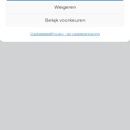
Weigeren
Bekijk voorkeuren
Cookiebeleid
Privacy – en cookieverklaring
Productgroepen
Antennes, Intercom, Audio en
Alarmsystemen
Electrisch en Hydraulisch aangedreven
systemen
Instrumenten, communicatie & monitoring
Kabels, aansluitmateriaal en accessoires
Lucht- en waterbehandeling,