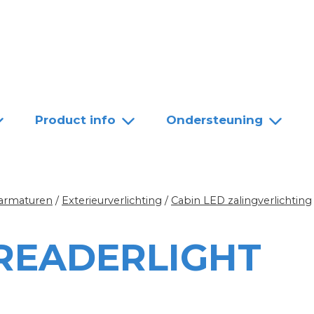
Team
Dealers
Contact
Product info
Ondersteuning
 armaturen
/
Exterieurverlichting
/
Cabin LED zalingverlichting
PREADERLIGHT