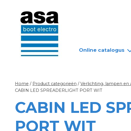
Doorgaan
Nieuws
Over ASA
naar
inhoud
Online catalogus
Home
/
Product categorieën
/
Verlichting, lampen en
CABIN LED SPREADERLIGHT PORT WIT
CABIN LED S
PORT WIT