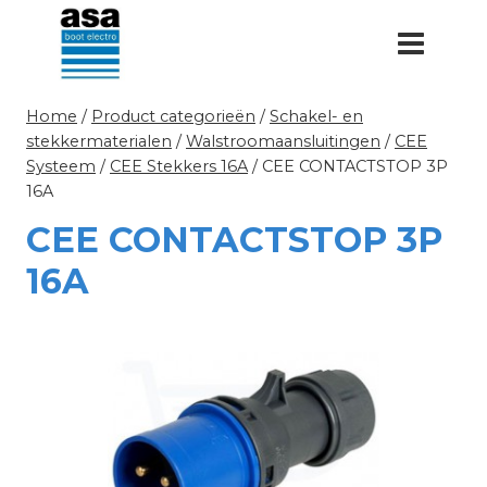
Doorgaan
naar
inhoud
Home
/
Product categorieën
/
Schakel- en
stekkermaterialen
/
Walstroomaansluitingen
/
CEE
Systeem
/
CEE Stekkers 16A
/
CEE CONTACTSTOP 3P
16A
CEE CONTACTSTOP 3P
16A