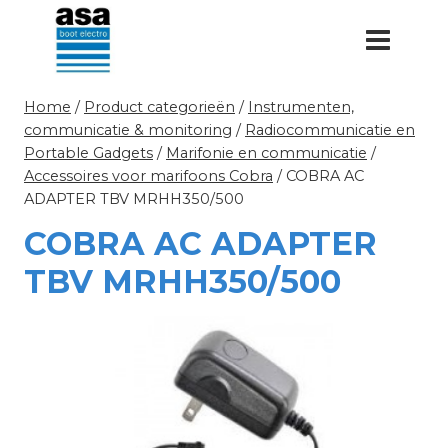
Doorgaan
naar
inhoud
Home
/
Product categorieën
/
Instrumenten,
communicatie & monitoring
/
Radiocommunicatie en
Portable Gadgets
/
Marifonie en communicatie
/
Accessoires voor marifoons Cobra
/
COBRA AC
ADAPTER TBV MRHH350/500
COBRA AC ADAPTER
TBV MRHH350/500