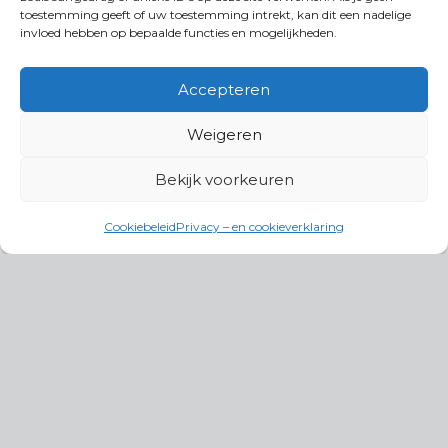
toestemming geeft of uw toestemming intrekt, kan dit een nadelige
invloed hebben op bepaalde functies en mogelijkheden.
Accepteren
Weigeren
Bekijk voorkeuren
Cookiebeleid
Privacy – en cookieverklaring
Productgroepen
Antennes, Intercom, Audio en
Alarmsystemen
Electrisch en Hydraulisch aangedreven
systemen