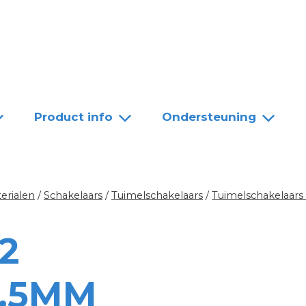
Team
Dealers
Contact
Product info
Ondersteuning
erialen
/
Schakelaars
/
Tuimelschakelaars
/
Tuimelschakelaars
2
7.5MM