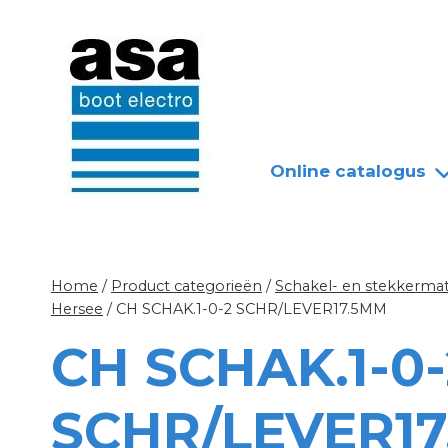
Doorgaan
Nieuws
Over ASA
naar
inhoud
Online catalogus
Home
/
Product categorieën
/
Schakel- en stekkermat
Hersee
/
CH SCHAK.1-0-2 SCHR/LEVER17.5MM
CH SCHAK.1-0-
SCHR/LEVER1