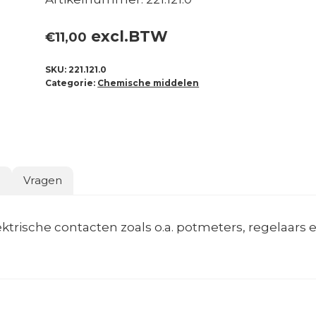
excl.BTW
€
11,00
SKU:
221.121.0
Categorie:
Chemische middelen
o
Vragen
ktrische contacten zoals o.a. potmeters, regelaars 