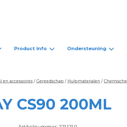
Team
Dealers
Contact
Product info
Ondersteuning
l en accessoires
/
Gereedschap
/
Hulpmaterialen
/
Chemische
Y CS90 200ML
Artikelnummer: 221.121.0