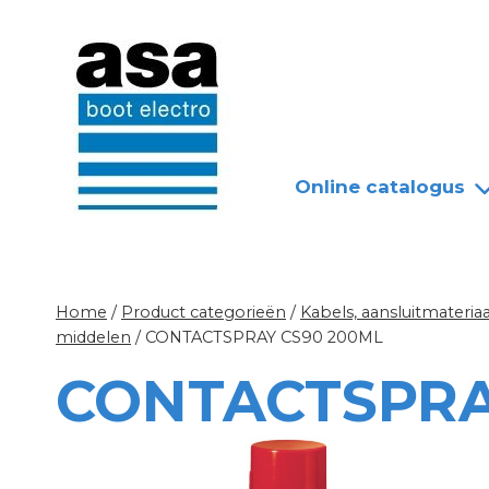
Doorgaan
Nieuws
Over ASA
naar
inhoud
Online catalogus
Home
/
Product categorieën
/
Kabels, aansluitmateriaa
middelen
/
CONTACTSPRAY CS90 200ML
CONTACTSPRA