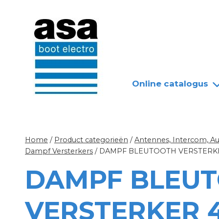
Doorgaan
Nieuws
Over ASA
naar
inhoud
Online catalogus
Home
/
Product categorieën
/
Antennes, Intercom, A
Dampf Versterkers
/
DAMPF BLEUTOOTH VERSTERKE
DAMPF BLEU
VERSTERKER 4