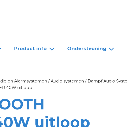
Team
Dealers
Contact
Product info
Ondersteuning
udio en Alarmsystemen
/
Audio systemen
/
Dampf Audio Syst
R 40W uitloop
TOOTH
0W uitloop