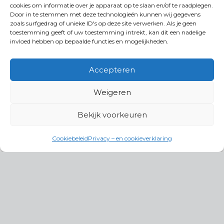
cookies om informatie over je apparaat op te slaan en/of te raadplegen.
Door in te stemmen met deze technologieën kunnen wij gegevens
zoals surfgedrag of unieke ID's op deze site verwerken. Als je geen
toestemming geeft of uw toestemming intrekt, kan dit een nadelige
invloed hebben op bepaalde functies en mogelijkheden.
Accepteren
Weigeren
Bekijk voorkeuren
Cookiebeleid
Privacy – en cookieverklaring
Productgroepen
Antennes, Intercom, Audio en
Alarmsystemen