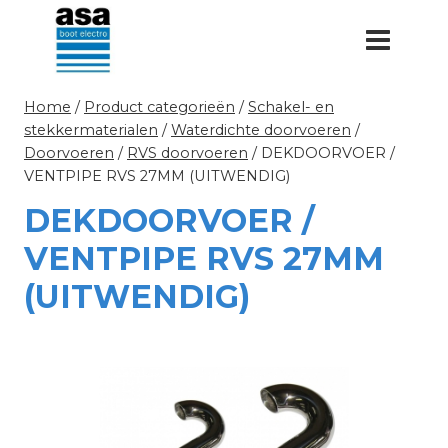
Doorgaan
naar
inhoud
Home
/
Product categorieën
/
Schakel- en
stekkermaterialen
/
Waterdichte doorvoeren
/
Doorvoeren
/
RVS doorvoeren
/
DEKDOORVOER /
VENTPIPE RVS 27MM (UITWENDIG)
DEKDOORVOER /
VENTPIPE RVS 27MM
(UITWENDIG)