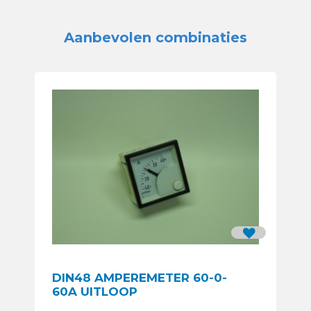
Aanbevolen combinaties
DIN48 AMPEREMETER 60-0-
60A UITLOOP