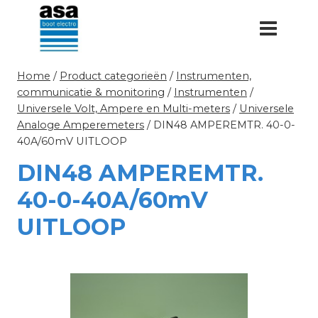
Doorgaan
naar
inhoud
Home
/
Product categorieën
/
Instrumenten,
communicatie & monitoring
/
Instrumenten
/
Universele Volt, Ampere en Multi-meters
/
Universele
Analoge Amperemeters
/
DIN48 AMPEREMTR. 40-0-
40A/60mV UITLOOP
DIN48 AMPEREMTR.
40-0-40A/60mV
UITLOOP