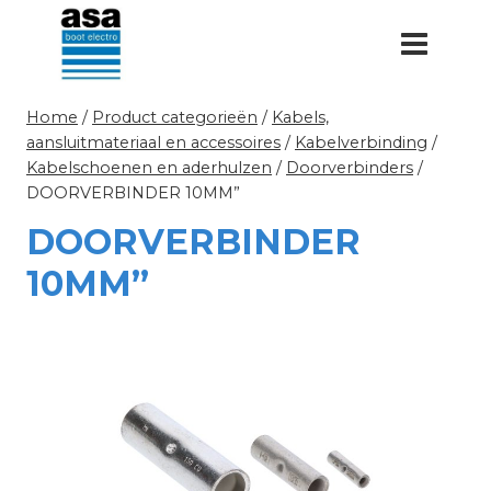
Doorgaan
naar
inhoud
Home
/
Product categorieën
/
Kabels,
aansluitmateriaal en accessoires
/
Kabelverbinding
/
Kabelschoenen en aderhulzen
/
Doorverbinders
/
DOORVERBINDER 10MM”
DOORVERBINDER
10MM”